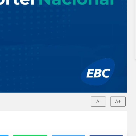
A-
A+