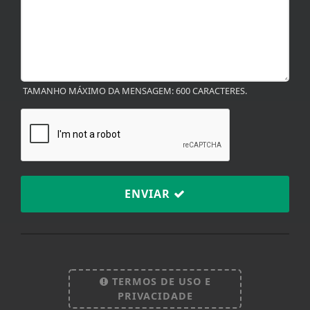
TAMANHO MÁXIMO DA MENSAGEM: 600 CARACTERES.
ENVIAR
Termos de Uso e Privacidade
Esse site utiliza cookies para melhorar sua
TERMOS DE USO E
experiência de navegação. Ao continuar o acesso,
PRIVACIDADE
entendemos que você concorda com nossos Termos